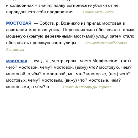
и колдобинах – значит, наяву вы понесете убытки от не
оправдавшего себя предприятия …
Сонник Мельникова
МОСТОВАЯ.
— Собств. р. Возникло из прилаг. мостовая в
сочетании мостовая улица. Первоначально обозначало только
мощеную (крытую деревянными мостками) улицу, затем стало
обозначать проезжую часть улицы …
Этимологический словарь
Ситникова
мостовая
— сущ., ж., употр. сравн. часто Морфология: (нет)
чего? мостовой, чему? мостовой, (вижу) что? мостовую, чем?
мостовой, о чём? о мостовой; мн. что? мостовые, (нет) чего?
мостовых, чему? мостовым, (вижу) что? мостовые, чем?
мостовыми, о чём? о… …
Толковый словарь Дмитриева