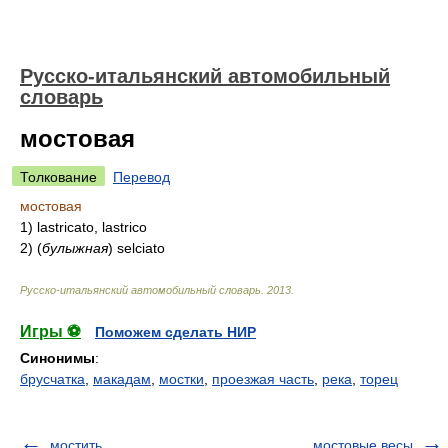
Русско-итальянский автомобильный
словарь
мостовая
Толкование
Перевод
мостовая
1)
lastricato, lastrico
2)
(
булыжная
)
selciato
Русско-итальянский автомобильный словарь
.
2013
.
Игры ⚽
Поможем сделать НИР
Синонимы
:
брусчатка
,
макадам
,
мостки
,
проезжая часть
,
река
,
торец
мостить
мостовые весы